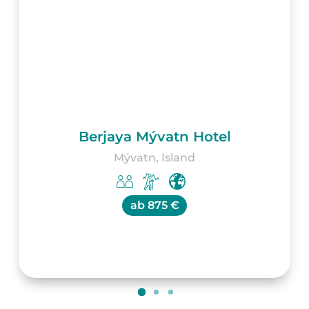
Berjaya Mývatn Hotel
Mývatn, Island
ab
875 €